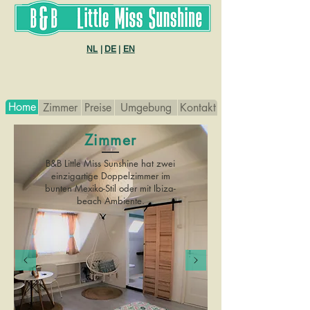
B&B Little Miss sunshine
NL
|
DE
|
EN
Home
Zimmer
Preise
Umgebung
Kontakt
Zimmer
B&B Little Miss Sunshine hat zwei
einzigartige Doppelzimmer im
bunten Mexiko-Stil oder mit Ibiza-
beach Ambiente.