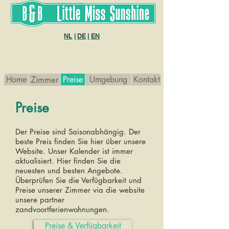
B&B Little Miss sunshine
NL
|
DE
|
EN
Home
Zimmer
Preise
Umgebung
Kontakt
Preise
Der Preise sind Saisonabhängig. Der
beste Preis finden Sie hier über unsere
Website. Unser Kalender ist immer
aktualisiert. Hier finden Sie die
neuesten und besten Angebote.
Überprüfen Sie die Verfügbarkeit und
Preise unserer Zimmer via die website
unsere partner
zandvoortferienwohnungen.
Preise & Verfügbarkeit